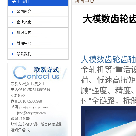
新闻中心
关于我们
公司简介
大模数齿轮
企业文化
组织架构
新闻中心
联系我们
大模数齿轮齿轴
金轧机等“重活
荷、低速高扭矩
联系人:杨女士/黄女士
顾“强度、精度
电话:
0510-85251139/0510-
85310583
付”全链路，拆
传真:
0510-85305960
邮箱:julia@wxyinye.com
jane@wxyinye.com
邮编:
214000
地址:
江苏省无锡市新吴区硕放街
道鸿江路5号