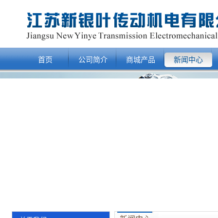
首页
公司简介
商城产品
新闻中心