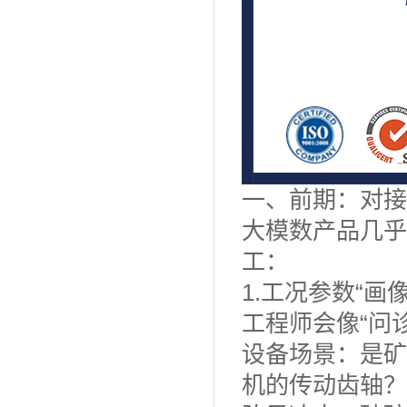
一、前期：对接
大模数产品几乎
工：​
1.工况参数“画像”
工程师会像“问
设备场景：是矿
机的传动齿轴？