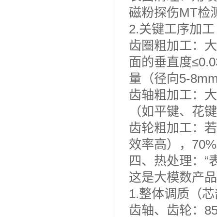
磁粉探伤MT检测
2.关键工序加工​
齿圈粗加工：大
面的垂直度≤0
量（径向5-8mm
齿轴粗加工：大
（如平键、花键
齿轮粗加工：若
效率高），70
四、热处理：“
这是大模数产品
1.整体调质（芯
齿轴、齿轮：85