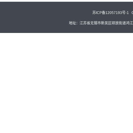
高精度渐开线圆柱齿轮
冶金机械软齿面修形磨齿
冶金机械直
饮料包装制造机械AISI
扇形铸钢齿轮
矿山机械DIN 6齿轴
花键轴,矿
苏ICP备12057193号-1
4340钢齿轮
饲料粮食制造机械精密驱
矿山机械17CrNiMo6硬齿
饮料包装制造
地址：
江苏省无锡市新吴区硕放街道鸿江
动齿轮对
饮料包装制造机械磨齿齿
面齿轮齿轴总成
粮食制造机械非标定制齿
磨齿直齿轮
掘进机齿轮
轮
轮轴