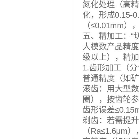
氮化处理（高精
化，形成0.15-
（≤0.01mm
五、精加工：“切
大模数产品精度要
级以上），精加
1.齿形加工（分
普通精度（如矿山
滚齿：用大型数
圈），按齿轮参
齿形误差≤0.15m
剃齿：若需提升
（Ra≤1.6μm