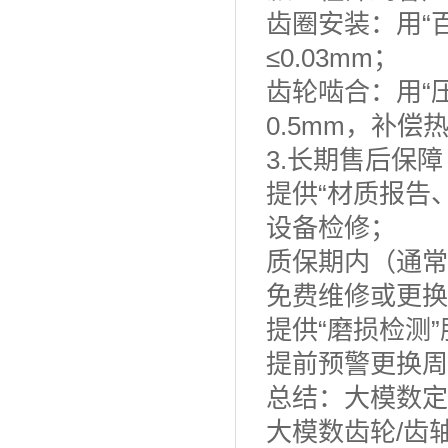
齿圈安装：用“
≤0.03mm；​
齿轮啮合：用“压
0.5mm，补偿
3.长期售后保障​
提供“材质报告
设备检修；​
质保期内（通常
免费维修或更换
提供“磨损检测
提前预警更换周
总结：大模数定制
大模数齿轮/齿