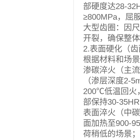
部硬度达28-
≥800MPa，屈服
大型齿圈：因尺
开裂，确保整体硬
2.表面硬化（齿
根据材料和场景
渗碳淬火（主流）
（渗层深度2-5
200℃低温回火
部保持30-35H
表面淬火（中碳
面加热至900-
荷稍低的场景；​