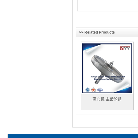
>> Related Products
离心机 主齿轮组
离心机 主齿轮组
离心机 低速齿轮轴
风电设备变
高精度渐开线圆柱齿轮
冶金机械软齿面修形磨齿
冶金机械直
饮料包装制造机械AISI
扇形铸钢齿轮
矿山机械DIN 6齿轴
花键轴,矿