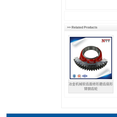
>> Related Products
冶金机械软齿面修形磨齿扇形
铸钢齿轮