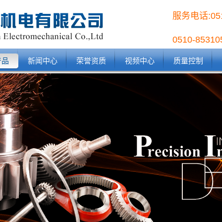
服务电话:051
0510-85310
产品
新闻中心
荣誉资质
视频中心
质量控制