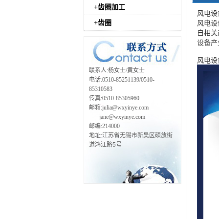
+
齿圈加工
风电设
+
齿圈
风电设
自相关
设备产
风电设
联系人:杨女士/黄女士
电话:
0510-85251139/0510-
85310583
传真:
0510-85305960
邮箱:julia@wxyinye.com
jane@wxyinye.com
邮编:
214000
地址:
江苏省无锡市新吴区硕放街
道鸿江路5号