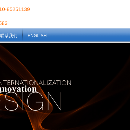
0-85251139
583
联系我们
ENGLISH