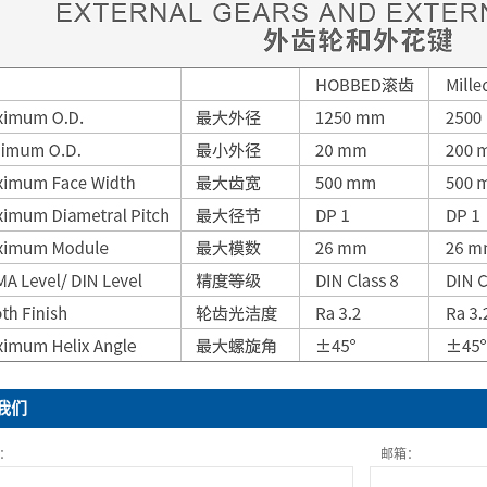
我们
：
邮箱：