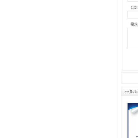
公司
需求
>> Rela