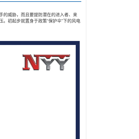
手的威胁，而且要提防潜在的进入者、来
。初起步就置身于政策“保护伞”下的风电