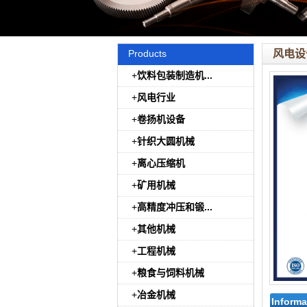
Products
风电设
+
饮料包装制造机...
+
风电行业
+
卷扬机设备
+
针织大圆机械
+
离心压缩机
+
矿用机械
+
高精度冲压和锻...
+
其他机械
+
工程机械
+
粮食与饲料机械
+
冶金机械
Informa