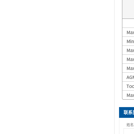
联系
姓名