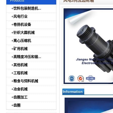
Products
风电3兆瓦齿轮轴
+
饮料包装制造机...
+
风电行业
+
卷扬机设备
+
针织大圆机械
+
离心压缩机
+
矿用机械
+
高精度冲压和锻...
+
其他机械
+
工程机械
+
粮食与饲料机械
+
冶金机械
Information
+
齿圈加工
+
齿圈